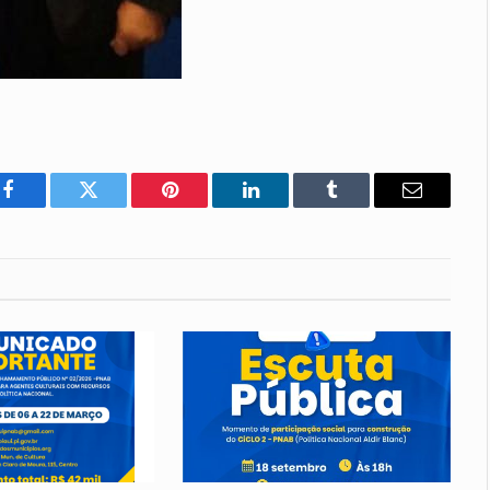
Facebook
Twitter
Pinterest
LinkedIn
Tumblr
E-
mail