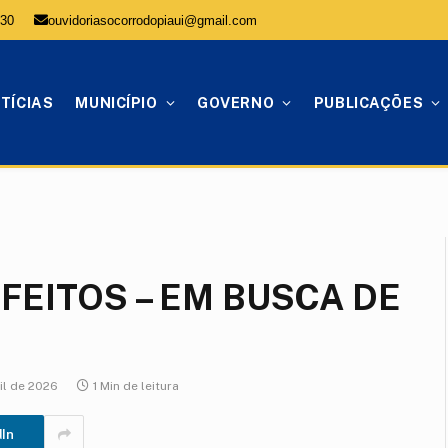
:30
ouvidoriasocorrodopiaui@gmail.com
TÍCIAS
MUNICÍPIO
GOVERNO
PUBLICAÇÕES
FEITOS – EM BUSCA DE
il de 2026
1 Min de leitura
dIn