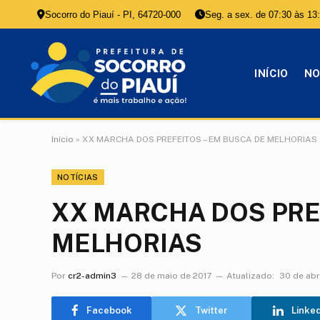
Socorro do Piauí - PI, 64720-000
Seg. a sex. de 07:30 às 13
INÍCIO
NO
Início
»
XX MARCHA DOS PREFEITOS – EM BUSCA DE MELHORIAS
NOTÍCIAS
XX MARCHA DOS PRE
MELHORIAS
Por
cr2-admin3
28 de maio de 2017
Atualizado:
30 de abr
Facebook
Twitter
Linke