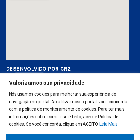
DESENVOLVIDO POR CR2
Valorizamos sua privacidade
Nós usamos cookies para melhorar sua experiência de
Muito mais que
criar site
ou
sistema para prefeituras
! Realizamos
uma
assessoria
completa, onde garantimos em contrato que
navegação no portal. Ao utilizar nosso portal, você concorda
todas as exigências das
leis de transparência pública
serão
com a política de monitoramento de cookies. Para ter mais
atendidas.
informações sobre como isso é feito, acesse Política de
cookies. Se você concorda, clique em ACEITO
Leia Mais
Conheça o
PNTP
e o
Radar da Transparência Pública