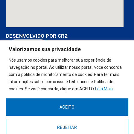
DESENVOLVIDO POR CR2
Valorizamos sua privacidade
Nós usamos cookies para melhorar sua experiência de
Muito mais que
criar site
ou
sistema para prefeituras
! Realizamos
uma
assessoria
completa, onde garantimos em contrato que
navegação no portal. Ao utilizar nosso portal, você concorda
todas as exigências das
leis de transparência pública
serão
com a política de monitoramento de cookies. Para ter mais
atendidas.
informações sobre como isso é feito, acesse Política de
cookies. Se você concorda, clique em ACEITO
Leia Mais
Conheça o
PNTP
e o
Radar da Transparência Pública
ACEITO
Prefeitura Municipal da Socorro do
Todos os direitos reservados a
Piauí.
REJEITAR