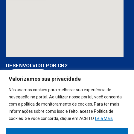
DESENVOLVIDO POR CR2
Valorizamos sua privacidade
Nós usamos cookies para melhorar sua experiência de
Muito mais que
criar site
ou
sistema para prefeituras
! Realizamos
uma
assessoria
completa, onde garantimos em contrato que
navegação no portal. Ao utilizar nosso portal, você concorda
todas as exigências das
leis de transparência pública
serão
com a política de monitoramento de cookies. Para ter mais
atendidas.
informações sobre como isso é feito, acesse Política de
cookies. Se você concorda, clique em ACEITO
Leia Mais
Conheça o
PNTP
e o
Radar da Transparência Pública