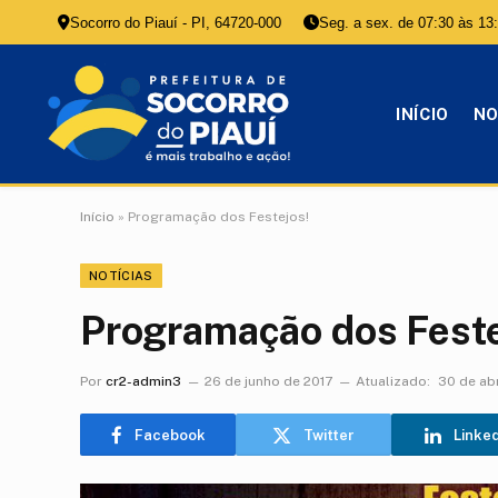
Socorro do Piauí - PI, 64720-000
Seg. a sex. de 07:30 às 13
INÍCIO
NO
Início
»
Programação dos Festejos!
NOTÍCIAS
Programação dos Feste
Por
cr2-admin3
26 de junho de 2017
Atualizado:
30 de ab
Facebook
Twitter
Linke