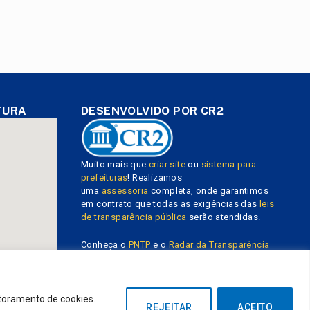
TURA
DESENVOLVIDO POR CR2
Muito mais que
criar site
ou
sistema para
prefeituras
! Realizamos
uma
assessoria
completa, onde garantimos
em contrato que todas as exigências das
leis
de transparência pública
serão atendidas.
Conheça o
PNTP
e o
Radar da Transparência
Pública
itoramento de cookies.
REJEITAR
ACEITO