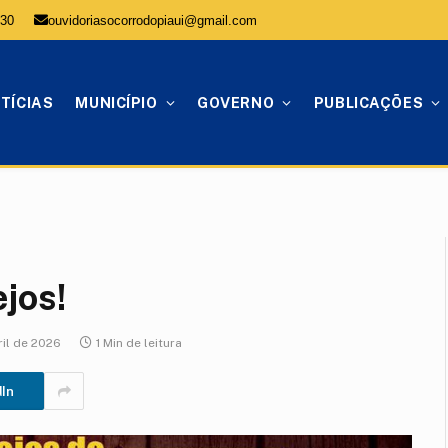
:30
ouvidoriasocorrodopiaui@gmail.com
TÍCIAS
MUNICÍPIO
GOVERNO
PUBLICAÇÕES
jos!
ril de 2026
1 Min de leitura
dIn