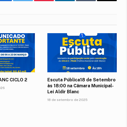
Facebook
Twitter
Pinterest
LinkedIn
Tumblr
E-
mail
LANC CICLO 2
Escuta Pública18 de Setembro
às 18:00 na Câmara Municipal-
026
Lei Aldir Blanc
18 de setembro de 2025