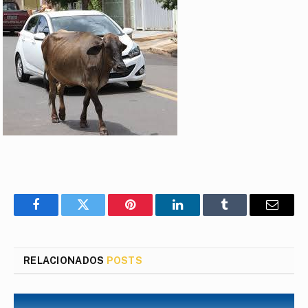
Facebook
Twitter
Pinterest
LinkedIn
Tumblr
E-
mail
RELACIONADOS
POSTS