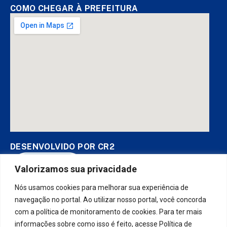
COMO CHEGAR À PREFEITURA
DESENVOLVIDO POR CR2
Valorizamos sua privacidade
Nós usamos cookies para melhorar sua experiência de
Muito mais que
criar site
ou
sistema para prefeituras
! Realizamos
uma
assessoria
completa, onde garantimos em contrato que
navegação no portal. Ao utilizar nosso portal, você concorda
todas as exigências das
leis de transparência pública
serão
com a política de monitoramento de cookies. Para ter mais
atendidas.
informações sobre como isso é feito, acesse Política de