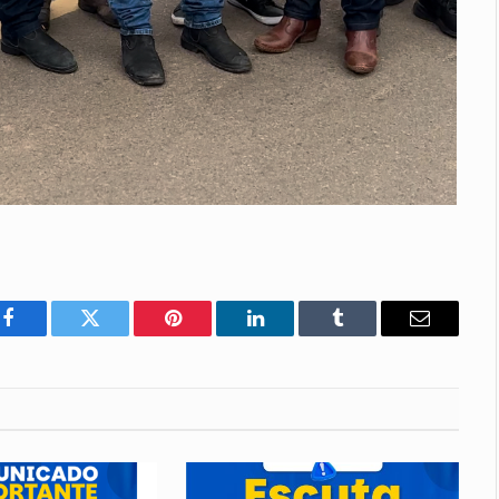
Facebook
Twitter
Pinterest
LinkedIn
Tumblr
E-
mail