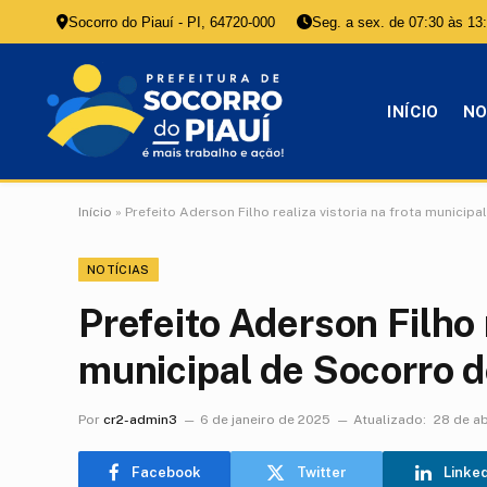
Socorro do Piauí - PI, 64720-000
Seg. a sex. de 07:30 às 13
INÍCIO
NO
Início
»
Prefeito Aderson Filho realiza vistoria na frota municipa
NOTÍCIAS
Prefeito Aderson Filho r
municipal de Socorro d
Por
cr2-admin3
6 de janeiro de 2025
Atualizado:
28 de ab
Facebook
Twitter
Linke