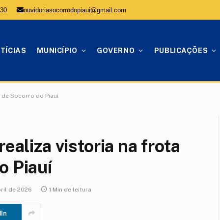
:30
ouvidoriasocorrodopiaui@gmail.com
TÍCIAS
MUNICÍPIO
GOVERNO
PUBLICAÇÕES
l de Socorro do Piauí
ealiza vistoria na frota
o Piauí
ril de 2026
1 Min de leitura
dIn