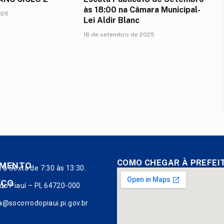
às 18:00 na Câmara Municipal-
026
Lei Aldir Blanc
18 de setembro de 2025
COMO CHEGAR À PREFEI
IMENTO
à Sexta de 7:30 às 13:30.
EÇO
do Piauí – PI, 64720-000
a@socorrodopiaui.pi.gov.br