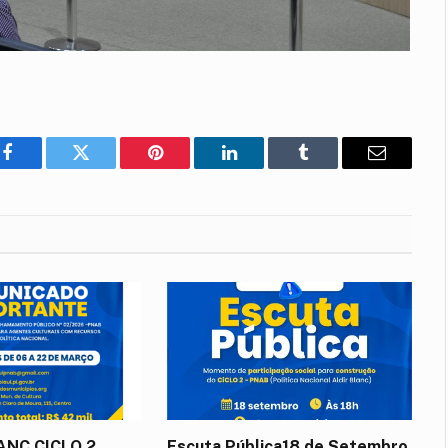
Facebook
Twitter
Pinterest
LinkedIn
Tumblr
E-
mail
LANC CICLO 2
Escuta Pública18 de Setembro