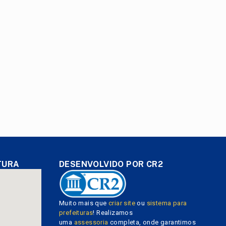
TURA
DESENVOLVIDO POR CR2
Muito mais que
criar site
ou
sistema para
prefeituras
! Realizamos
uma
assessoria
completa, onde garantimos