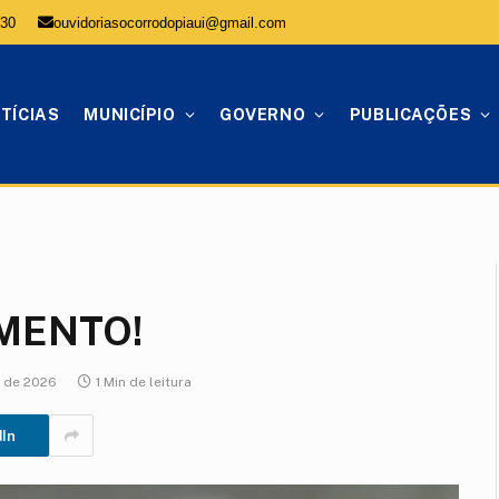
:30
ouvidoriasocorrodopiaui@gmail.com
TÍCIAS
MUNICÍPIO
GOVERNO
PUBLICAÇÕES
MENTO!
l de 2026
1 Min de leitura
dIn