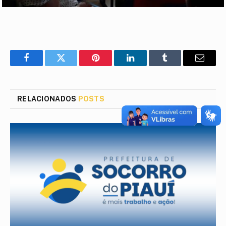
Facebook
Twitter
Pinterest
LinkedIn
Tumblr
E-
mail
RELACIONADOS
POSTS