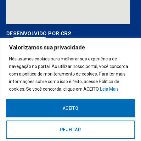
DESENVOLVIDO POR CR2
Valorizamos sua privacidade
Nós usamos cookies para melhorar sua experiência de
Muito mais que
criar site
ou
sistema para prefeituras
! Realizamos
uma
assessoria
completa, onde garantimos em contrato que
navegação no portal. Ao utilizar nosso portal, você concorda
todas as exigências das
leis de transparência pública
serão
com a política de monitoramento de cookies. Para ter mais
atendidas.
informações sobre como isso é feito, acesse Política de
cookies. Se você concorda, clique em ACEITO
Leia Mais
Conheça o
PNTP
e o
Radar da Transparência Pública
ACEITO
Prefeitura Municipal da Socorro do
Todos os direitos reservados a
Piauí.
REJEITAR
Mapa do Site
Acessar Área Administrativa
Acessar o Webmail