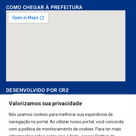
COMO CHEGAR À PREFEITURA
DESENVOLVIDO POR CR2
Valorizamos sua privacidade
Nós usamos cookies para melhorar sua experiência de
Muito mais que
criar site
ou
sistema para prefeituras
! Realizamos
uma
assessoria
completa, onde garantimos em contrato que
navegação no portal. Ao utilizar nosso portal, você concorda
todas as exigências das
leis de transparência pública
serão
com a política de monitoramento de cookies. Para ter mais
atendidas.