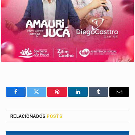
Facebook
Twitter
Pinterest
LinkedIn
Tumblr
E-
mail
RELACIONADOS
POSTS