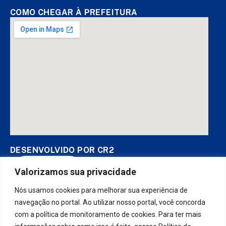
COMO CHEGAR À PREFEITURA
DESENVOLVIDO POR CR2
Valorizamos sua privacidade
Nós usamos cookies para melhorar sua experiência de
Muito mais que
criar site
ou
sistema para prefeituras
! Realizamos
uma
assessoria
completa, onde garantimos em contrato que
navegação no portal. Ao utilizar nosso portal, você concorda
todas as exigências das
leis de transparência pública
serão
com a política de monitoramento de cookies. Para ter mais
atendidas.