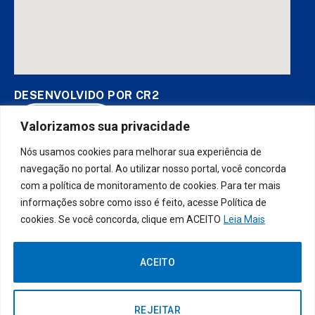
DESENVOLVIDO POR CR2
Valorizamos sua privacidade
Nós usamos cookies para melhorar sua experiência de
Muito mais que
criar site
ou
sistema para prefeituras
! Realizamos
uma
assessoria
completa, onde garantimos em contrato que
navegação no portal. Ao utilizar nosso portal, você concorda
todas as exigências das
leis de transparência pública
serão
com a política de monitoramento de cookies. Para ter mais
atendidas.
informações sobre como isso é feito, acesse Política de
cookies. Se você concorda, clique em ACEITO
Leia Mais
Conheça o
PNTP
e o
Radar da Transparência Pública
ACEITO
Prefeitura Municipal da Socorro do
Todos os direitos reservados a
Piauí.
REJEITAR