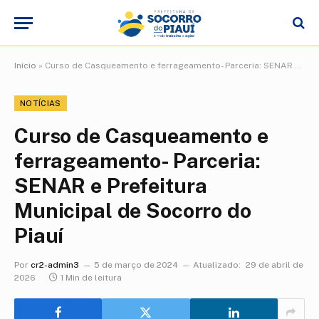
Início
»
Curso de Casqueamento e ferrageamento- Parceria: SENAR e Prefeitura Municipal de Socorro do Piauí
NOTÍCIAS
Curso de Casqueamento e
ferrageamento- Parceria:
SENAR e Prefeitura
Municipal de Socorro do
Piauí
Por
cr2-admin3
5 de março de 2024
Atualizado:
29 de abril de
2026
1 Min de leitura