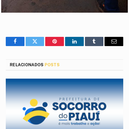
Facebook
Twitter
Pinterest
LinkedIn
Tumblr
E-
mail
RELACIONADOS
POSTS