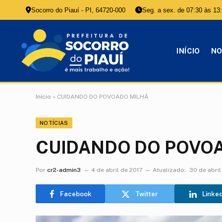
Socorro do Piauí - PI, 64720-000
Seg. a sex. de 07:30 às 13
INÍCIO
NO
Início
»
CUIDANDO DO POVOADO MILHÃ
NOTÍCIAS
CUIDANDO DO POVO
Por
cr2-admin3
4 de abril de 2017
Atualizado:
30 de abri
Facebook
Twitter
Linke