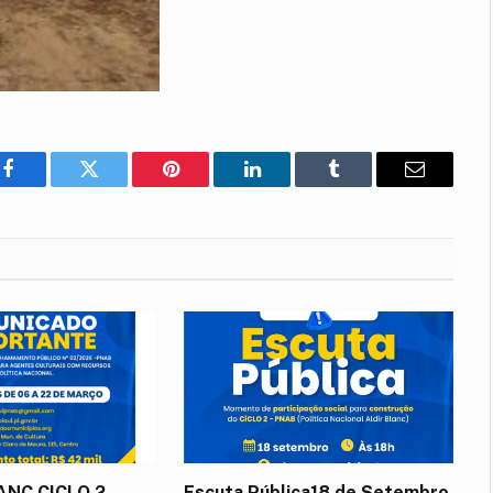
Facebook
Twitter
Pinterest
LinkedIn
Tumblr
E-
mail
LANC CICLO 2
Escuta Pública18 de Setembro