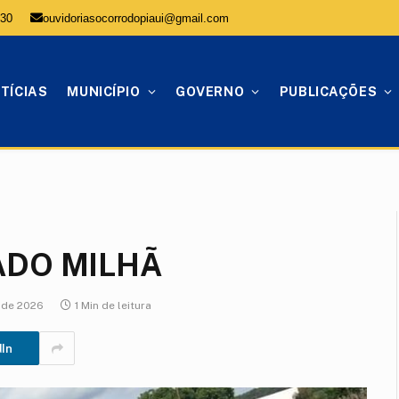
:30
ouvidoriasocorrodopiaui@gmail.com
TÍCIAS
MUNICÍPIO
GOVERNO
PUBLICAÇÕES
ADO MILHÃ
l de 2026
1 Min de leitura
dIn