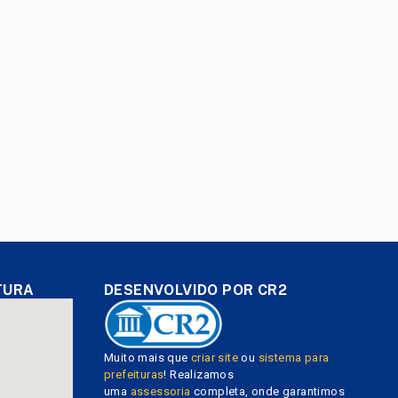
TURA
DESENVOLVIDO POR CR2
Muito mais que
criar site
ou
sistema para
prefeituras
! Realizamos
uma
assessoria
completa, onde garantimos