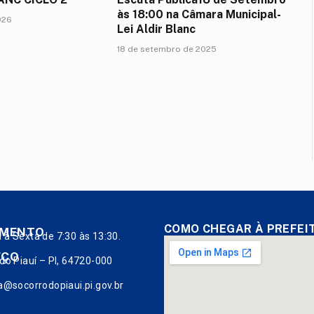
às 18:00 na Câmara Municipal-
026
Lei Aldir Blanc
18 de setembro de 2025
COMO CHEGAR À PREFEI
IMENTO
à Sexta de 7:30 às 13:30.
EÇO
do Piauí – PI, 64720-000
a@socorrodopiaui.pi.gov.br