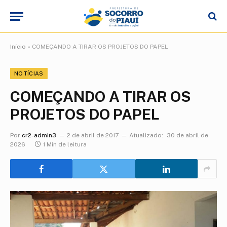
Início
»
COMEÇANDO A TIRAR OS PROJETOS DO PAPEL
NOTÍCIAS
COMEÇANDO A TIRAR OS
PROJETOS DO PAPEL
Por
cr2-admin3
2 de abril de 2017
Atualizado:
30 de abril de
2026
1 Min de leitura