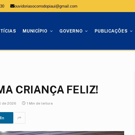
:30
ouvidoriasocorrodopiaui@gmail.com
TÍCIAS
MUNICÍPIO
GOVERNO
PUBLICAÇÕES
A CRIANÇA FELIZ!
l de 2026
1 Min de leitura
dIn