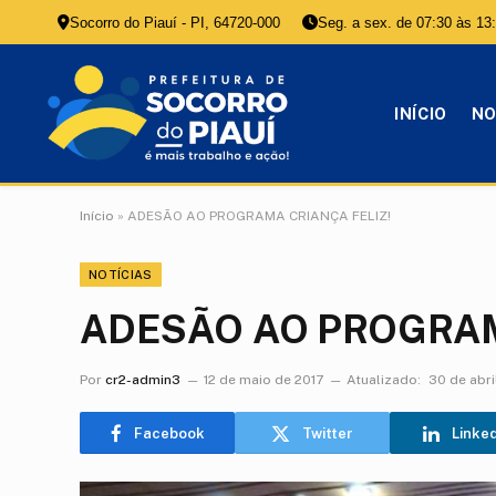
Socorro do Piauí - PI, 64720-000
Seg. a sex. de 07:30 às 13
INÍCIO
NO
Início
»
ADESÃO AO PROGRAMA CRIANÇA FELIZ!
NOTÍCIAS
ADESÃO AO PROGRAM
Por
cr2-admin3
12 de maio de 2017
Atualizado:
30 de abri
Facebook
Twitter
Linke