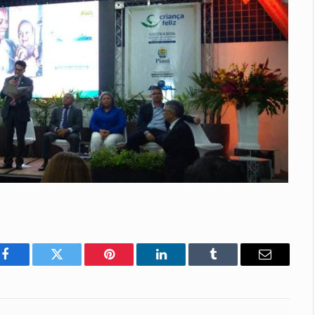
Facebook
Twitter
Pinterest
LinkedIn
Tumblr
E-
mail