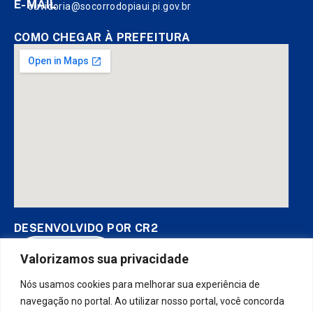
E-MAIL
ouvidoria@socorrodopiaui.pi.gov.br
COMO CHEGAR À PREFEITURA
DESENVOLVIDO POR CR2
Valorizamos sua privacidade
Nós usamos cookies para melhorar sua experiência de
Muito mais que
criar site
ou
sistema para prefeituras
! Realizamos
uma
assessoria
completa, onde garantimos em contrato que
navegação no portal. Ao utilizar nosso portal, você concorda
todas as exigências das
leis de transparência pública
serão