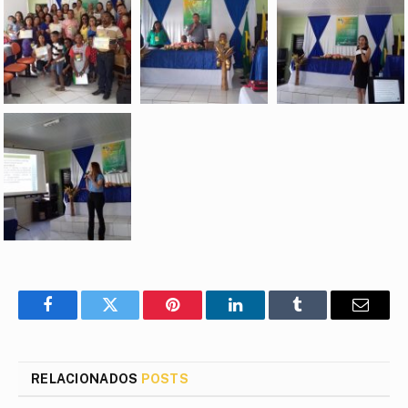
Facebook
Twitter
Pinterest
LinkedIn
Tumblr
E-
mail
RELACIONADOS
POSTS