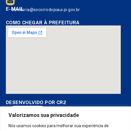
E-MAIL
ouvidoria@socorrodopiaui.pi.gov.br
COMO CHEGAR À PREFEITURA
DESENVOLVIDO POR CR2
Valorizamos sua privacidade
Nós usamos cookies para melhorar sua experiência de
Muito mais que
criar site
ou
sistema para prefeituras
! Realizamos