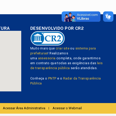
TURA
DESENVOLVIDO POR CR2
Muito mais que
criar site
ou
sistema para
prefeituras
! Realizamos
uma
assessoria
completa, onde garantimos
em contrato que todas as exigências das
leis
de transparência pública
serão atendidas.
Conheça o
PNTP
e o
Radar da Transparência
Pública
Acessar Área Administrativa
Acessar o Webmail