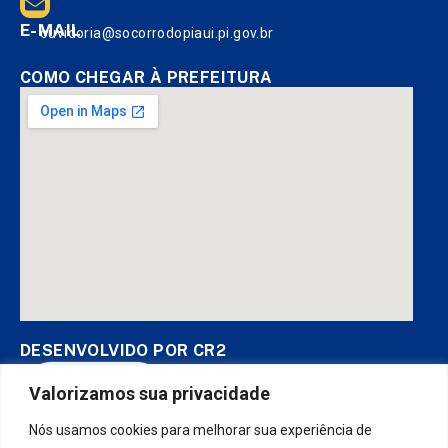
E-MAIL
ouvidoria@socorrodopiaui.pi.gov.br
COMO CHEGAR À PREFEITURA
DESENVOLVIDO POR CR2
Valorizamos sua privacidade
Nós usamos cookies para melhorar sua experiência de
Muito mais que
criar site
ou
sistema para prefeituras
! Realizamos