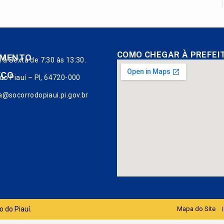
COMO CHEGAR À PREFEI
IMENTO
à Sexta de 7:30 às 13:30.
EÇO
do Piauí – PI, 64720-000
a@socorrodopiaui.pi.gov.br
o do Piauí.
Mapa do Site