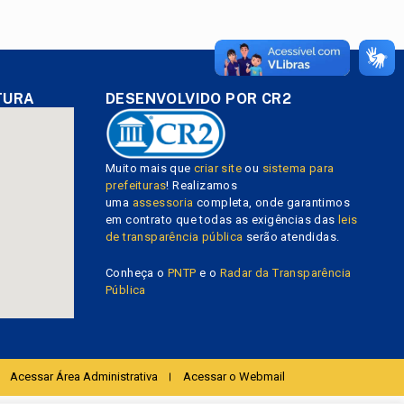
TURA
DESENVOLVIDO POR CR2
Muito mais que
criar site
ou
sistema para
prefeituras
! Realizamos
uma
assessoria
completa, onde garantimos
em contrato que todas as exigências das
leis
de transparência pública
serão atendidas.
Conheça o
PNTP
e o
Radar da Transparência
Pública
Acessar Área Administrativa
Acessar o Webmail