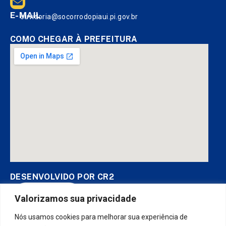
E-MAIL
ouvidoria@socorrodopiaui.pi.gov.br
COMO CHEGAR À PREFEITURA
DESENVOLVIDO POR CR2
Valorizamos sua privacidade
Nós usamos cookies para melhorar sua experiência de
Muito mais que
criar site
ou
sistema para prefeituras
! Realizamos