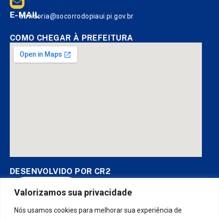
E-MAIL
ouvidoria@socorrodopiaui.pi.gov.br
COMO CHEGAR À PREFEITURA
DESENVOLVIDO POR CR2
Valorizamos sua privacidade
Nós usamos cookies para melhorar sua experiência de
Muito mais que
criar site
ou
sistema para prefeituras
! Realizamos