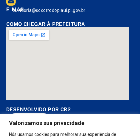
E-MAIL
ouvidoria@socorrodopiaui.pi.gov.br
COMO CHEGAR À PREFEITURA
DESENVOLVIDO POR CR2
Valorizamos sua privacidade
Nós usamos cookies para melhorar sua experiência de
Muito mais que
criar site
ou
sistema para prefeituras
! Realizamos