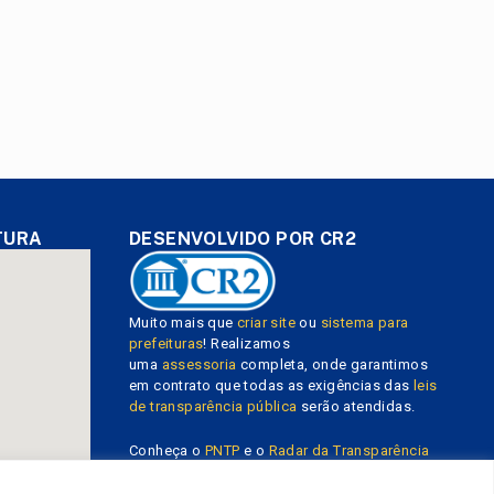
TURA
DESENVOLVIDO POR CR2
Muito mais que
criar site
ou
sistema para
prefeituras
! Realizamos
uma
assessoria
completa, onde garantimos
em contrato que todas as exigências das
leis
de transparência pública
serão atendidas.
Conheça o
PNTP
e o
Radar da Transparência
Pública