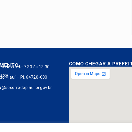
COMO CHEGAR À PREFEI
IMENTO
à Sexta de 7:30 às 13:30.
EÇO
do Piauí – PI, 64720-000
a@socorrodopiaui.pi.gov.br