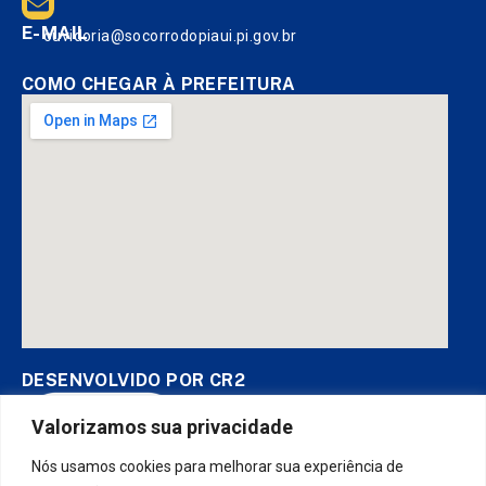
E-MAIL
ouvidoria@socorrodopiaui.pi.gov.br
COMO CHEGAR À PREFEITURA
DESENVOLVIDO POR CR2
Valorizamos sua privacidade
Nós usamos cookies para melhorar sua experiência de
Muito mais que
criar site
ou
sistema para prefeituras
! Realizamos