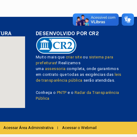
TURA
DESENVOLVIDO POR CR2
Muito mais que
criar site
ou
sistema para
prefeituras
! Realizamos
uma
assessoria
completa, onde garantimos
em contrato que todas as exigências das
leis
de transparência pública
serão atendidas.
Conheça o
PNTP
e o
Radar da Transparência
Pública
Acessar Área Administrativa
Acessar o Webmail