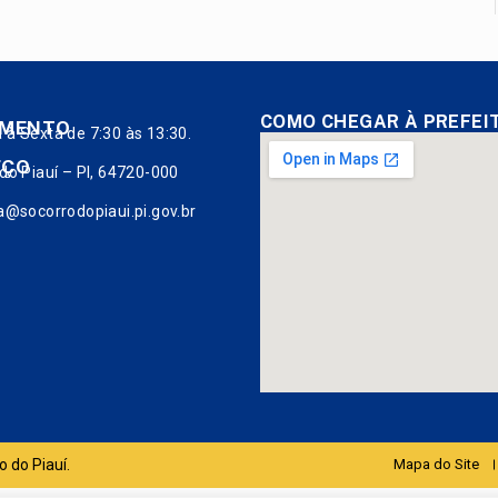
COMO CHEGAR À PREFEI
IMENTO
à Sexta de 7:30 às 13:30.
EÇO
do Piauí – PI, 64720-000
a@socorrodopiaui.pi.gov.br
o do Piauí.
Mapa do Site