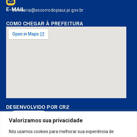
E-MAIL
ouvidoria@socorrodopiaui.pi.gov.br
COMO CHEGAR À PREFEITURA
DESENVOLVIDO POR CR2
Valorizamos sua privacidade
Nós usamos cookies para melhorar sua experiência de
Muito mais que
criar site
ou
sistema para prefeituras
! Realizamos