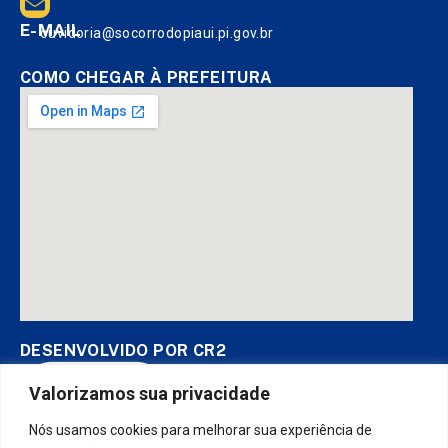
E-MAIL
ouvidoria@socorrodopiaui.pi.gov.br
COMO CHEGAR À PREFEITURA
DESENVOLVIDO POR CR2
Valorizamos sua privacidade
Nós usamos cookies para melhorar sua experiência de
Muito mais que
criar site
ou
sistema para prefeituras
! Realizamos